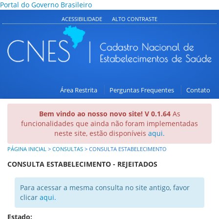
Portal do Governo Brasileiro
ACESSIBILIDADE
ALTO CONTRASTE
Área Restrita
Perguntas Frequentes
Contato
Bem vindo ao nosso novo site! V 0.1.64
As
funcionalidades que ainda não foram implementadas
neste site, estão disponíveis
aqui.
PÁGINA INICIAL
>
CONSULTAS
>
CONSULTA ESTABELECIMENTO
CONSULTA ESTABELECIMENTO - REJEITADOS
Para acessar a mesma consulta no site antigo, favor
clicar
aqui.
Estado: