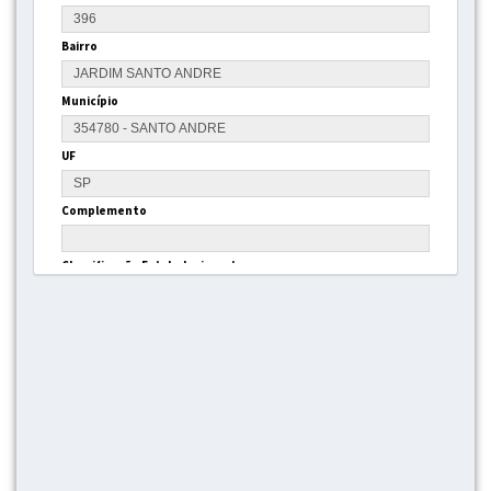
Bairro
Município
UF
Complemento
Classificação Estabelecimento
Gestão
Tipo Estrutura
Latitude
Longitude