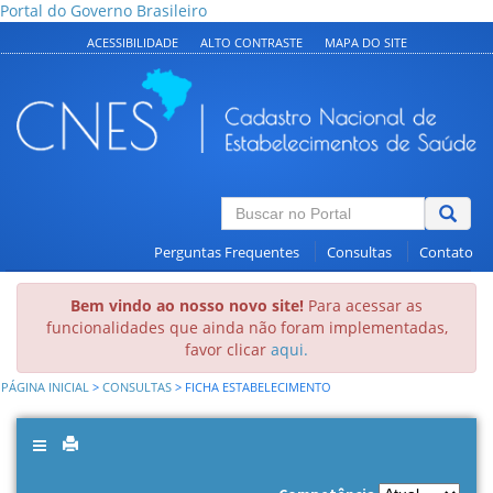
Portal do Governo Brasileiro
ACESSIBILIDADE
ALTO CONTRASTE
MAPA DO SITE
Perguntas Frequentes
Consultas
Contato
Bem vindo ao nosso novo site!
Para acessar as
funcionalidades que ainda não foram implementadas,
favor clicar
aqui.
PÁGINA INICIAL
>
CONSULTAS
>
FICHA ESTABELECIMENTO
Toggle
navigation