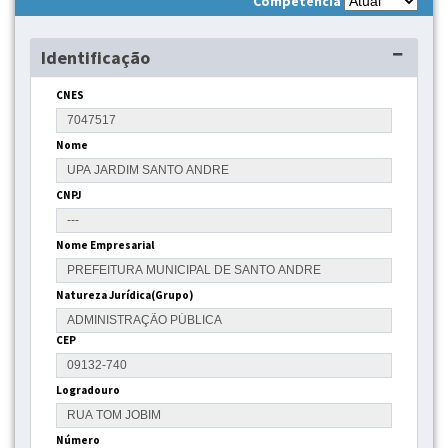
Competência
Identificação
CNES
Nome
CNPJ
Nome Empresarial
Natureza Jurídica(Grupo)
CEP
Logradouro
Número