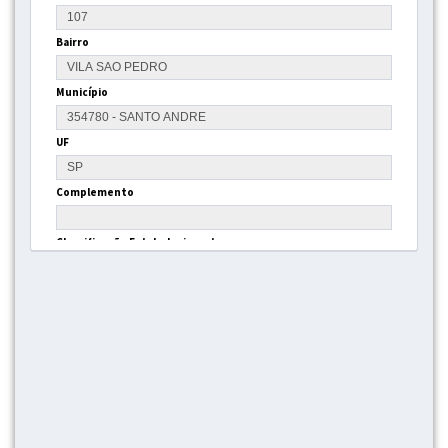
Bairro
Município
UF
Complemento
Classificação Estabelecimento
Gestão
Tipo Estrutura
Latitude
Longitude