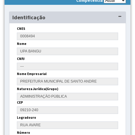
Competência
Identificação
CNES
Nome
CNPJ
Nome Empresarial
Natureza Jurídica(Grupo)
CEP
Logradouro
Número