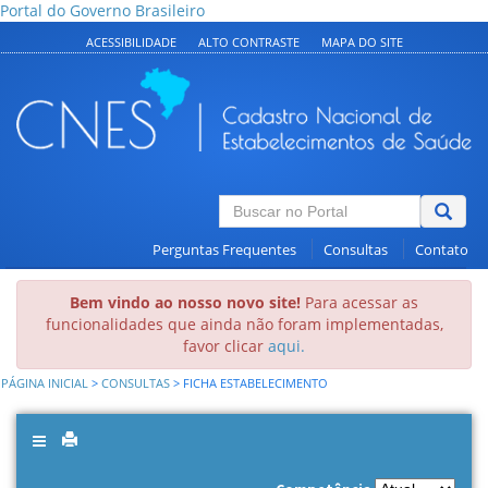
Portal do Governo Brasileiro
ACESSIBILIDADE
ALTO CONTRASTE
MAPA DO SITE
Perguntas Frequentes
Consultas
Contato
Bem vindo ao nosso novo site!
Para acessar as
funcionalidades que ainda não foram implementadas,
favor clicar
aqui.
PÁGINA INICIAL
>
CONSULTAS
>
FICHA ESTABELECIMENTO
Toggle
navigation