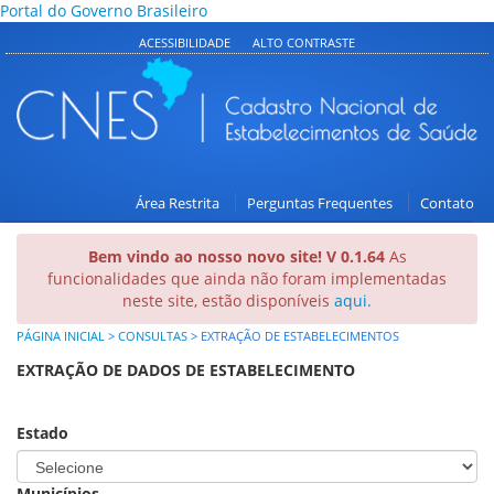
Portal do Governo Brasileiro
ACESSIBILIDADE
ALTO CONTRASTE
Área Restrita
Perguntas Frequentes
Contato
Bem vindo ao nosso novo site! V 0.1.64
As
funcionalidades que ainda não foram implementadas
neste site, estão disponíveis
aqui.
PÁGINA INICIAL
>
CONSULTAS
>
EXTRAÇÃO DE ESTABELECIMENTOS
EXTRAÇÃO DE DADOS DE ESTABELECIMENTO
Estado
Municípios