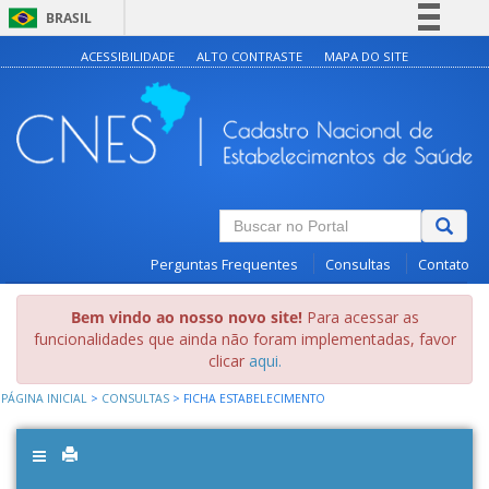
BRASIL
Simplifique!
ACESSIBILIDADE
ALTO CONTRASTE
MAPA DO SITE
Comunica BR
Participe
Acesso à informação
Legislação
Canais
Perguntas Frequentes
Consultas
Contato
Bem vindo ao nosso novo site!
Para acessar as
funcionalidades que ainda não foram implementadas, favor
clicar
aqui.
PÁGINA INICIAL
>
CONSULTAS
>
FICHA ESTABELECIMENTO
Toggle
navigation