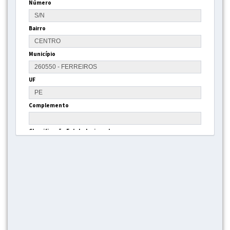
Número
Bairro
Município
UF
Complemento
Classificação Estabelecimento
Gestão
Tipo Estrutura
Latitude