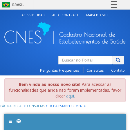
BRASIL
Simplifique!
ACESSIBILIDADE
ALTO CONTRASTE
MAPA DO SITE
Comunica BR
Participe
Acesso à informação
Legislação
Canais
Perguntas Frequentes
Consultas
Contato
Bem vindo ao nosso novo site!
Para acessar as
funcionalidades que ainda não foram implementadas, favor
clicar
aqui.
PÁGINA INICIAL
>
CONSULTAS
>
FICHA ESTABELECIMENTO
Toggle
navigation