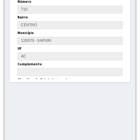
Número
Bairro
Município
UF
Complemento
Classificação Estabelecimento
Gestão
Tipo Estrutura
Latitude