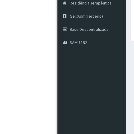
Residência Terapêutica
Ger/Adm(Terceiro)
Base Descentralizada
SAMU 192