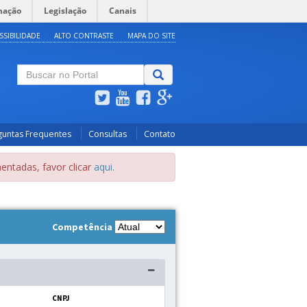
mação
Legislação
Canais
SSIBILIDADE
ALTO CONTRASTE
MAPA DO SITE
guntas Frequentes
Consultas
Contato
entadas, favor clicar
aqui.
Competência
CNPJ