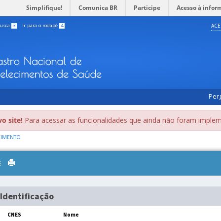
Simplifique!
Comunica BR
Participe
Acesso à infor
busca
3
Ir para o rodapé
4
ACE
Per
o site!
Para acessar as funcionalidades que ainda não foram implem
CIMENTO
Toggle
navigation
Identificação
CNES
Nome