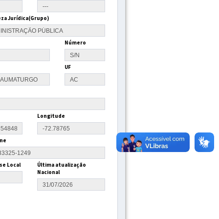
za Jurídica(Grupo)
Número
UF
Longitude
ne
se Local
Última atualização
Nacional