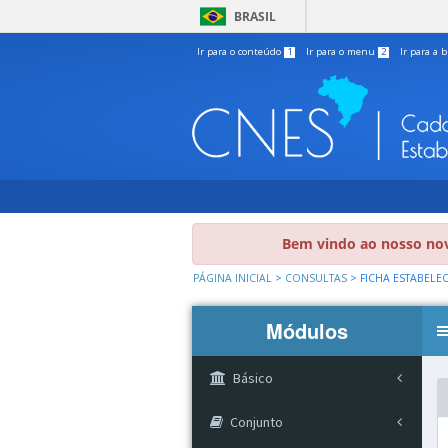
BRASIL
Ir para o conteúdo
1
Ir para o menu
2
Ir para a 
Bem vindo ao nosso nov
PÁGINA INICIAL
>
CONSULTAS
>
FICHA ESTABELE
Módulos
Básico
Conjunto