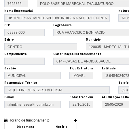
Nome Empresarial
Nature
CEP
Logradouro
Bairro
Município
Complemento
Classificação Estabelecimento
Gestão
Tipo Estrutura
Latitude
Responsável Técnico
Telefo
E-mail
Cadastrado em
Atualização na Ba
Horário de funcionamento
Dia semana
Horário