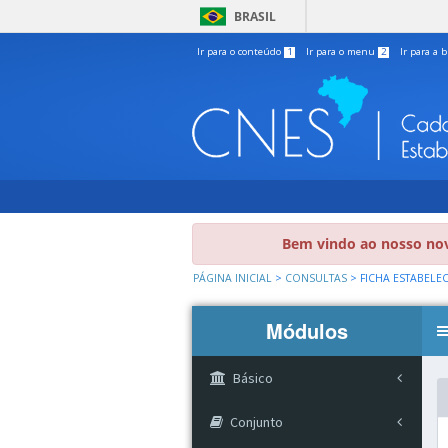
BRASIL
Ir para o conteúdo
1
Ir para o menu
2
Ir para a 
Bem vindo ao nosso nov
PÁGINA INICIAL
>
CONSULTAS
>
FICHA ESTABELE
Módulos
Básico
Conjunto