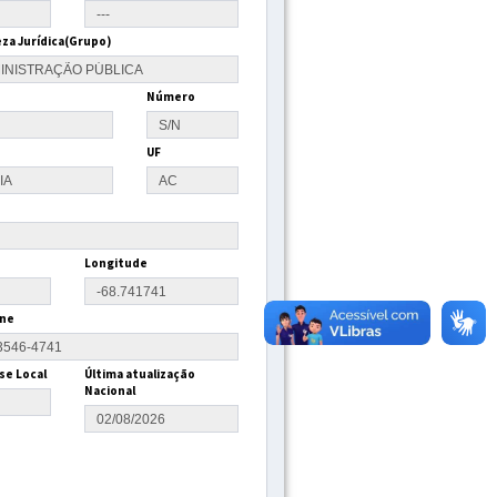
za Jurídica(Grupo)
Número
UF
Longitude
ne
se Local
Última atualização
Nacional