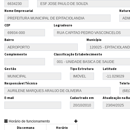
Nome Empresarial
Nature
CEP
Logradouro
Bairro
Município
Complemento
Classificação Estabelecimento
Gestão
Tipo Estrutura
Latitude
Responsável Técnico
Telefo
E-mail
Cadastrado em
Atualização na Ba
Horário de funcionamento
Dia semana
Horário