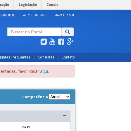
mação
Legislação
Canais
SSIBILIDADE
ALTO CONTRASTE
MAPA DO SITE
guntas Frequentes
Consultas
Contato
entadas, favor clicar
aqui.
Competência
CNPJ