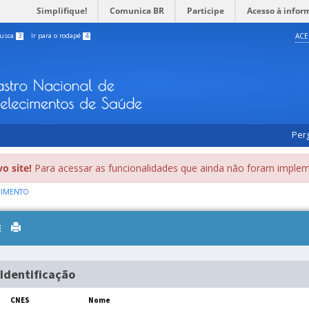
Simplifique!
Comunica BR
Participe
Acesso à infor
busca
3
Ir para o rodapé
4
ACE
Per
o site!
Para acessar as funcionalidades que ainda não foram implem
CIMENTO
Toggle
navigation
Identificação
CNES
Nome