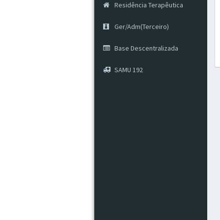
Residência Terapêutica
Ger/Adm(Terceiro)
Base Descentralizada
SAMU 192