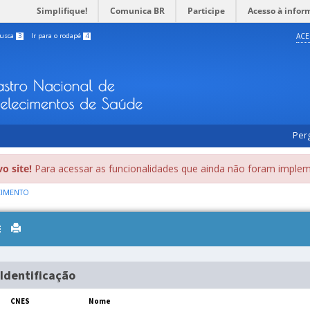
Simplifique!
Comunica BR
Participe
Acesso à infor
busca
3
Ir para o rodapé
4
ACE
Per
o site!
Para acessar as funcionalidades que ainda não foram implem
CIMENTO
Toggle
navigation
Identificação
CNES
Nome