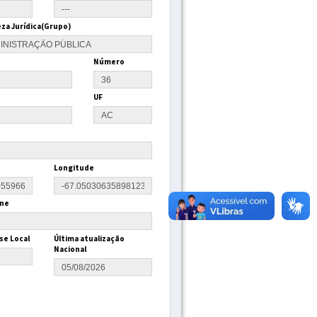
za Jurídica(Grupo)
Número
UF
Longitude
ne
se Local
Última atualização
Nacional