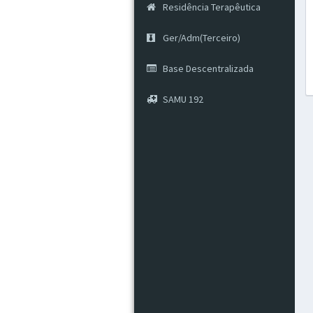
Residência Terapêutica
Ger/Adm(Terceiro)
Base Descentralizada
SAMU 192