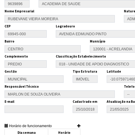
Nome Empresarial
Nature
CEP
Logradouro
Bairro
Município
Complemento
Classificação Estabelecimento
Gestão
Tipo Estrutura
Latitude
Responsável Técnico
Telefo
E-mail
Cadastrado em
Atualização na Ba
Horário de funcionamento
Dia semana
Horário