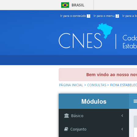
BRASIL
Ir para o conteúdo
1
Ir para o menu
2
Ir para a 
Bem vindo ao nosso nov
PÁGINA INICIAL
>
CONSULTAS
>
FICHA ESTABELE
Módulos
Básico
Conjunto