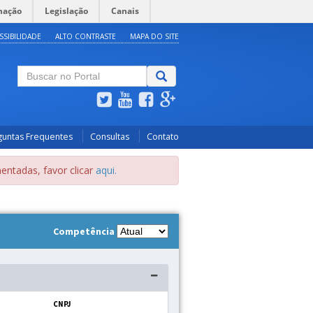
mação
Legislação
Canais
SSIBILIDADE
ALTO CONTRASTE
MAPA DO SITE
guntas Frequentes
Consultas
Contato
entadas, favor clicar
aqui.
Competência
CNPJ