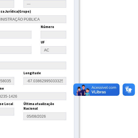
za Jurídica(Grupo)
Número
UF
Longitude
ne
se Local
Última atualização
Nacional