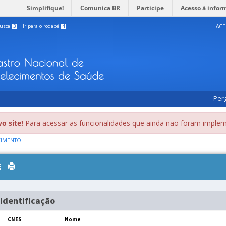
Simplifique!
Comunica BR
Participe
Acesso à infor
busca
3
Ir para o rodapé
4
ACE
Per
o site!
Para acessar as funcionalidades que ainda não foram implem
CIMENTO
Toggle
navigation
Identificação
CNES
Nome