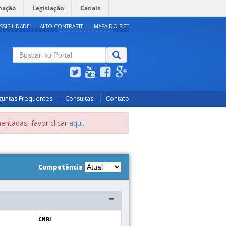
mação
Legislação
Canais
SSIBILIDADE
ALTO CONTRASTE
MAPA DO SITE
guntas Frequentes
Consultas
Contato
entadas, favor clicar
aqui.
Competência
CNPJ