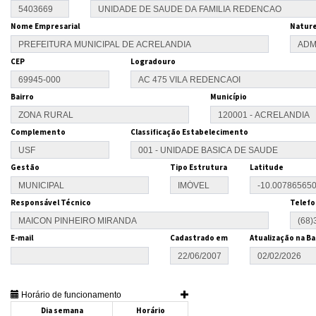
Nome Empresarial
Nature
CEP
Logradouro
Bairro
Município
Complemento
Classificação Estabelecimento
Gestão
Tipo Estrutura
Latitude
Responsável Técnico
Telefo
E-mail
Cadastrado em
Atualização na Ba
Horário de funcionamento
Dia semana
Horário