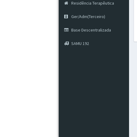
Residência Terapêutica
Ger/Adm(Terceiro)
Base Descentralizada
SAMU 192