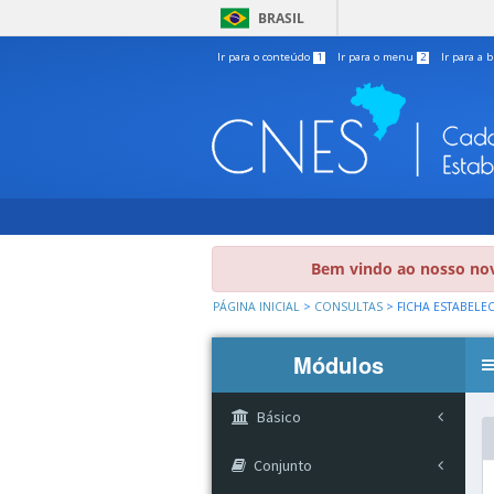
BRASIL
Ir para o conteúdo
1
Ir para o menu
2
Ir para a 
Bem vindo ao nosso nov
PÁGINA INICIAL
>
CONSULTAS
>
FICHA ESTABELE
Módulos
Básico
Conjunto