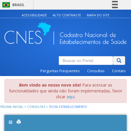
BRASIL
Simplifique!
ACESSIBILIDADE
ALTO CONTRASTE
MAPA DO SITE
Comunica BR
Participe
Acesso à informação
Legislação
Canais
Perguntas Frequentes
Consultas
Contato
Bem vindo ao nosso novo site!
Para acessar as
funcionalidades que ainda não foram implementadas, favor
clicar
aqui.
PÁGINA INICIAL
>
CONSULTAS
>
FICHA ESTABELECIMENTO
Toggle
navigation