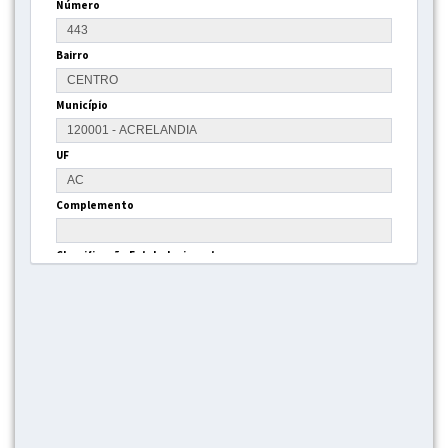
Número
Bairro
Município
UF
Complemento
Classificação Estabelecimento
Gestão
Tipo Estrutura
Latitude