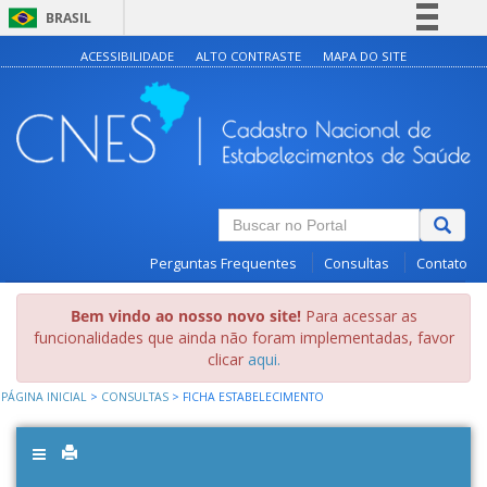
BRASIL
Simplifique!
ACESSIBILIDADE
ALTO CONTRASTE
MAPA DO SITE
Comunica BR
Participe
Acesso à informação
Legislação
Canais
Perguntas Frequentes
Consultas
Contato
Bem vindo ao nosso novo site!
Para acessar as
funcionalidades que ainda não foram implementadas, favor
clicar
aqui.
PÁGINA INICIAL
>
CONSULTAS
>
FICHA ESTABELECIMENTO
Toggle
navigation