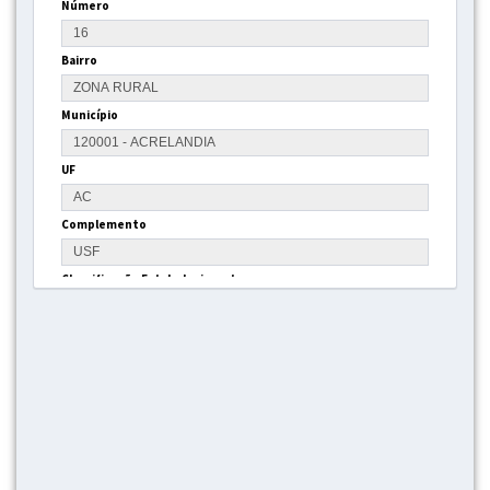
Número
Bairro
Município
UF
Complemento
Classificação Estabelecimento
Gestão
Tipo Estrutura
Latitude