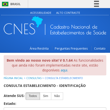
BRASIL
Simplifique!
ACESSIBILIDADE
ALTO CONTRASTE
Comunica BR
Participe
Acesso à informação
Legislação
Área Restrita
Perguntas Frequentes
Contato
Canais
Bem vindo ao nosso novo site! V 0.1.64
As funcionalidades
que ainda não foram implementadas neste site, estão
disponíveis
aqui.
PÁGINA INICIAL
>
CONSULTAS
>
CONSULTA ESTABELECIMENTO
CONSULTA ESTABELECIMENTO - IDENTIFICAÇÃO
Atende SUS:
Todos
Sim
Não
Estado: